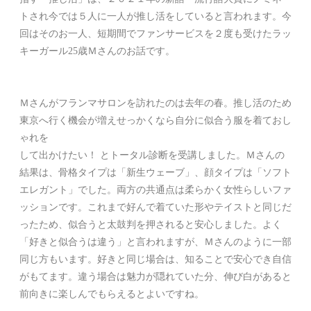
トされ今では５人に一人が推し活をしていると言われます。今
回はそのお一人、短期間でファンサービスを２度も受けたラッ
キーガール25歳Ｍさんのお話です。
Ｍさんがフランマサロンを訪れたのは去年の春。推し活のため
東京へ行く機会が増えせっかくなら自分に似合う服を着ておし
ゃれを
して出かけたい！ とトータル診断を受講しました。Ｍさんの
結果は、骨格タイプは「新生ウェーブ」、顔タイプは「ソフト
エレガント」でした。両方の共通点は柔らかく女性らしいファ
ッションです。これまで好んで着ていた形やテイストと同じだ
ったため、似合うと太鼓判を押されると安心しました。よく
「好きと似合うは違う」と言われますが、Ｍさんのように一部
同じ方もいます。好きと同じ場合は、知ることで安心でき自信
がもてます。違う場合は魅力が隠れていた分、伸び白があると
前向きに楽しんでもらえるとよいですね。