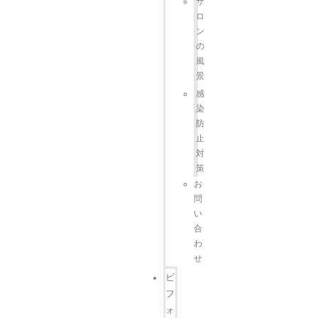
サ
ロ
ン
の
風
景
感
染
防
止
対
策
お
問
い
合
わ
せ
ビ
フ
ォ