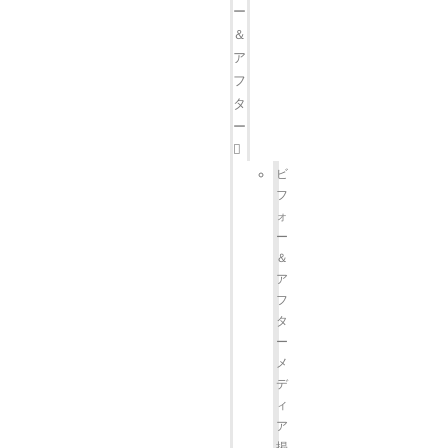
ー
＆
ア
フ
タ
ー
ビ
フ
ォ
ー
＆
ア
フ
タ
ー
メ
デ
ィ
ア
掲