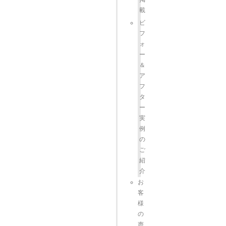
載
ビ
フ
ォ
ー
＆
ア
フ
タ
ー
実
例
の
ご
紹
介
お
客
様
の
声