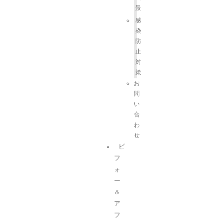
景
感
染
防
止
対
策
お
問
い
合
わ
せ
ビ
フ
ォ
ー
＆
ア
フ