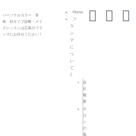
Home
パーソナルカラー・骨
フ
格・顔タイプ診断・メイ
ラ
クレッスンは広島のフラ
ン
ンマにお任せください！
マ
に
つ
い
て
会
社
概
要
サ
ロ
ン
の
風