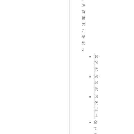
診
断
後
の
ご
感
想
10・
20
代
30・
40
代
50
代
以
上
全
て