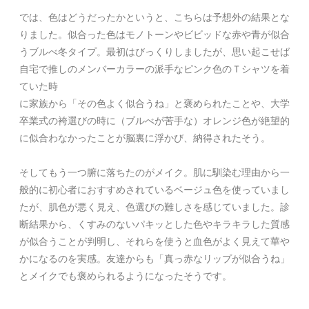
では、色はどうだったかというと、こちらは予想外の結果とな
りました。似合った色はモノトーンやビビッドな赤や青が似合
うブルべ冬タイプ。最初はびっくりしましたが、思い起こせば
自宅で推しのメンバーカラーの派手なピンク色のＴシャツを着
ていた時
に家族から「その色よく似合うね」と褒められたことや、大学
卒業式の袴選びの時に（ブルべが苦手な）オレンジ色が絶望的
に似合わなかったことが脳裏に浮かび、納得されたそう。
そしてもう一つ腑に落ちたのがメイク。肌に馴染む理由から一
般的に初心者におすすめされているベージュ色を使っていまし
たが、肌色が悪く見え、色選びの難しさを感じていました。診
断結果から、くすみのないパキッとした色やキラキラした質感
が似合うことが判明し、それらを使うと血色がよく見えて華や
かになるのを実感。友達からも「真っ赤なリップが似合うね」
とメイクでも褒められるようになったそうです。