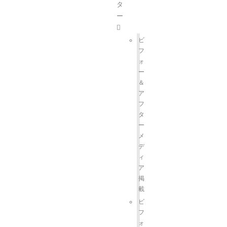
タ
ー
ビ
フ
ォ
ー
＆
ア
フ
タ
ー
メ
デ
ィ
ア
掲
載
ビ
フ
ォ