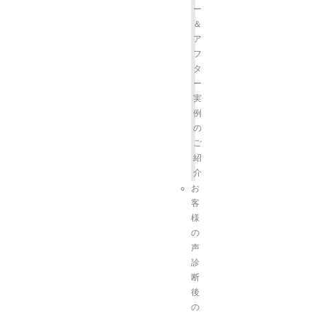
ー
＆
ア
フ
タ
ー
実
例
の
ご
紹
介
お
客
様
の
声
診
断
後
の