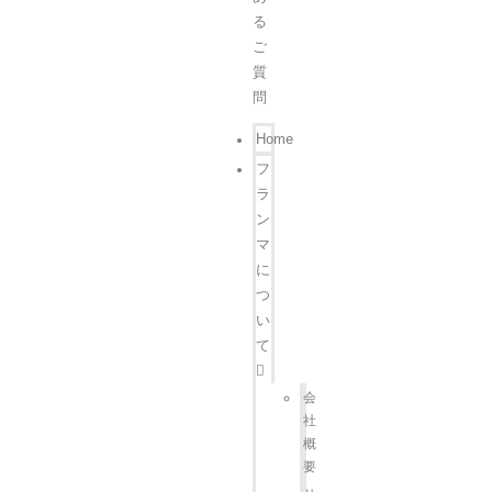
る
ご
質
問
Home
フ
ラ
ン
マ
に
つ
い
て
会
社
概
要