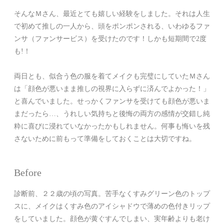
そんなＭさん、最近とても嬉しい経験をしました。それは人生
で初めて推しの一人から、頭をポンポンされる、いわゆるファ
ンサ（ファンサービス）を受けたのです！しかも短期間で2度
も!！
両日とも、似合う色の服を着てメイクも完璧にしていたＭさん
は「顔色が悪いまま推しの視界に入らずに済んでよかった！」
と喜んでいました。せっかくファンサを受けても顔色が悪いま
まだったら…、うれしい気持ちと後悔の両方の感情が交錯し純
粋に喜びに浸れていなかったかもしれません。何事も悔いを残
さないために前もって準備をしておくことは大切ですね。
Before
診断前、２２歳の頃の写真。苦手なくすみグリーン色のトップ
スに、メイクはくすみ色のアイシャドウで薄めの色付きリップ
をしていました。顔色が黄ぐすんでしまい、実年齢よりも老け