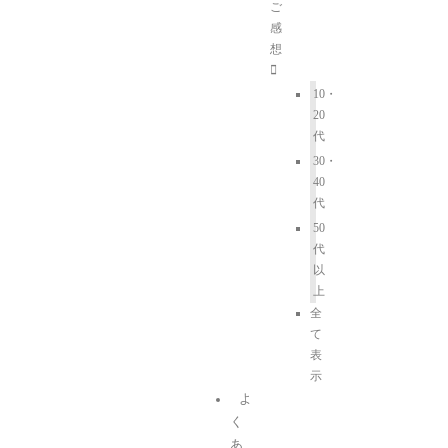
ご
感
想
10・
20
代
30・
40
代
50
代
以
上
全
て
表
示
よ
く
あ