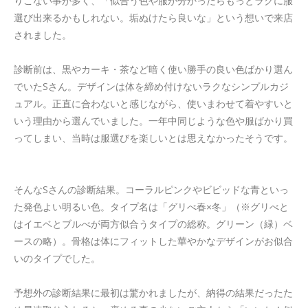
りこない事が多く、「似合う色や服が分かったらもっとラクに服
選び出来るかもしれない。垢ぬけたら良いな」という想いで来店
されました。
診断前は、黒やカーキ・茶など暗く使い勝手の良い色ばかり選ん
でいたSさん。デザインは体を締め付けないラクなシンプルカジ
ュアル。正直に合わないと感じながら、使いまわせて着やすいと
いう理由から選んでいました。一年中同じような色や服ばかり買
ってしまい、当時は服選びを楽しいとは思えなかったそうです。
そんなSさんの診断結果。コーラルピンクやビビッドな青といっ
た発色よい明るい色。タイプ名は「グリべ春×冬」（※グリべと
はイエベとブルべが両方似合うタイプの総称。グリーン（緑）ベ
ースの略）。骨格は体にフィットした華やかなデザインがお似合
いのタイプでした。
予想外の診断結果に最初は驚かれましたが、納得の結果だったた