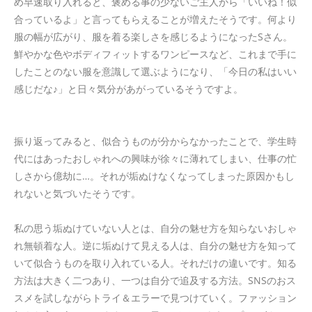
め早速取り入れると、褒める事の少ないご主人から「いいね！似
合っているよ」と言ってもらえることが増えたそうです。何より
服の幅が広がり、服を着る楽しさを感じるようになったSさん。
鮮やかな色やボディフィットするワンピースなど、これまで手に
したことのない服を意識して選ぶようになり、「今日の私はいい
感じだな♪」と日々気分があがっているそうですよ。
振り返ってみると、似合うものが分からなかったことで、学生時
代にはあったおしゃれへの興味が徐々に薄れてしまい、仕事の忙
しさから億劫に…。それが垢ぬけなくなってしまった原因かもし
れないと気づいたそうです。
私の思う垢ぬけていない人とは、自分の魅せ方を知らないおしゃ
れ無頓着な人。逆に垢ぬけて見える人は、自分の魅せ方を知って
いて似合うものを取り入れている人。それだけの違いです。知る
方法は大きく二つあり、一つは自分で追及する方法。SNSのおス
スメを試しながらトライ＆エラーで見つけていく。ファッション