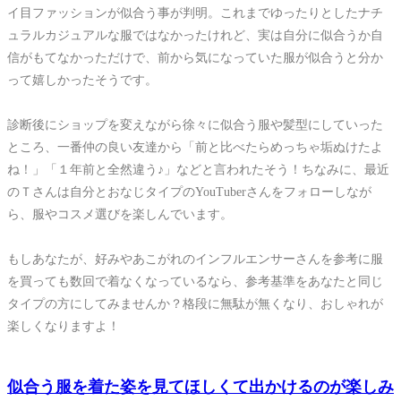
イ目ファッションが似合う事が判明。これまでゆったりとしたナチ
ュラルカジュアルな服ではなかったけれど、実は自分に似合うか自
信がもてなかっただけで、前から気になっていた服が似合うと分か
って嬉しかったそうです。
診断後にショップを変えながら徐々に似合う服や髪型にしていった
ところ、一番仲の良い友達から「前と比べたらめっちゃ垢ぬけたよ
ね！」「１年前と全然違う♪」などと言われたそう！ちなみに、最近
のＴさんは自分とおなじタイプのYouTuberさんをフォローしなが
ら、服やコスメ選びを楽しんでいます。
もしあなたが、好みやあこがれのインフルエンサーさんを参考に服
を買っても数回で着なくなっているなら、参考基準をあなたと同じ
タイプの方にしてみませんか？格段に無駄が無くなり、おしゃれが
楽しくなりますよ！
似合う服を着た姿を見てほしくて出かけるのが楽しみ