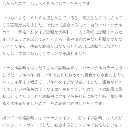
しかったので、しばらく参考にしていたそうです。
いつものようにＳＮＳを流し見していると、幾度となく目に入って
くる言葉がありました。それは【垢ぬけるには、自分のパーソナル
カラー・骨格・顔タイプ診断が大事】。一人で手軽に診断できるセ
ルフチェックを試してみたところ、目や血管の色など判断がつかな
いことが多く、明確な結果が出なかったため自己診断では無理だと
かんじ、プロに頼もうとフランマを訪れました。
トータル診断を受けたＴさんの診断結果は、パーソナルカラーは涼
しげな「ブルべ冬×夏」パキッとした鮮やかな青色から水色のような
パステル系まで幅広く、ブルべタイプが似合いました。暖色が好き
でオレンジや茶色のようなイエベ色をきていたので、その結果に最
初はビックリ！けれど診断中にブルべ色を顔元にあてた時、肌が明
るく透明感がましたので、その結果に納得したそうです。
続いて「骨格診断」はウェーブタイプ、「顔タイプ診断」は大人顔
のソフトエレガントでした。融合するとシンプルで女性らしいキレ