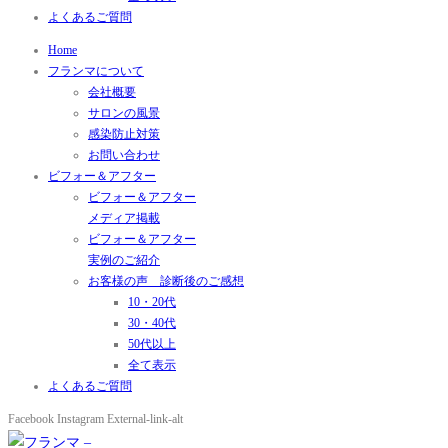
よくあるご質問
Home
フランマについて
会社概要
サロンの風景
感染防止対策
お問い合わせ
ビフォー＆アフター
ビフォー＆アフター
メディア掲載
ビフォー＆アフター
実例のご紹介
お客様の声 診断後のご感想
10・20代
30・40代
50代以上
全て表示
よくあるご質問
Facebook
Instagram
External-link-alt