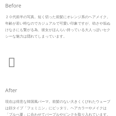
Before
２０代前半の写真。短く切った前髪にオレンジ系のヘアメイク。
年齢が若い時なのでカジュアルで可愛い印象ですが、幼さや垢ぬ
けなさにも繋がる為、彼女がほんらい持っている大人っぽいセク
シーな魅力は隠れてしまっています。
After
現在は得意な韓国風パーマ。前髪のない大きくくびれたウェーブ
は顔タイプ「フェミニン」にピッタリ。ヘアカラーやメイクは
「ブルべ夏」に合わせてパープルやピンクを取り入れています。