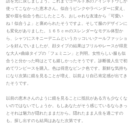
話を元に戻しましょう。これまでゴールド系のアイシャドウしか
使ってこなかった恵木さん。似合うピンクやラベンダーに変え、
髪や眉を似合う色にしたところ、おしゃれな友達から「可愛い
ね！似合うよ」と褒められたそうですよ。そして服のデザインに
も変化がありました。１６５ｃｍのスレンダーなモデル体型か
ら、シャツにスキニーデニムというカッコいいクールファッショ
ンを好んでいましたが、顔タイプの結果はフリルやレースが得意
な大人×曲線タイプの「フェミニン」と判明。女性らしい服も似
合うと分かった時はとても嬉しかったそうです。診断後人生で初
めてワンピースを購入。色は得意なピンク色です。新鮮な気持ち
になり次第に鏡を見ることが増え、以前より自己肯定感が出てき
たそうです。
以前の恵木さんのように鏡を見ることに抵抗がある方も少なくな
いのではないでしょうか。もしあなたがそう感じているならきっ
とそれは魅力が隠れたままだから。隠れたまま人生を過ごすの
も。探し出すのも結局はあなた次第です。