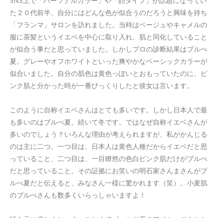
SNS上で「パーソナルカラー」や「顔タイプ」が話題になってい
た２０代前半、自分にはどんな色が似合うのだろうと興味を持ち
「フランマ」サロンを訪れました。当時はベージュやキャメルの
服に茶髪というイエベを中心に取り入れ、肌と同化していること
が似合う事だと思っていました。しかしプロの診断結果はブルべ
夏。グレーやオフホワイトといった爽やかなベーシックカラーが
似合いました。自分の肌色は黄色っぽいとおもっていたのに、ピ
ンク肌と分かった時が一番びっくりしたと彼女は言います。
このように自称イエベさんはとても多いです。しかし日本人で最
も多いのはブルべ夏。続いて冬です。ではなぜ自称イエベさんが
多いのでしょう？いろんな理由が考えられますが、私がかんじる
のは主に二つ。一つ目は、日本人は黄色人種だからイエベだと思
っていること、二つ目は、一目瞭然の色白ピンク肌だけがブルべ
だと思っていること。その証拠にお笑いの明石家さんまさんがブ
ルべ夏だと伝えると、みなさん一様に驚かれます（笑）。小麦肌
のブルべさんも数多くいらっしゃいますよ！