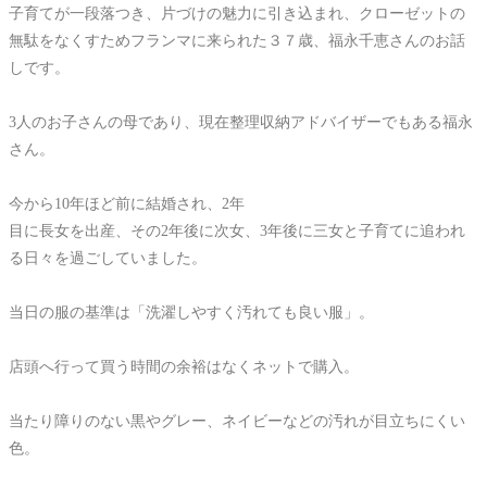
子育てが一段落つき、片づけの魅力に引き込まれ、クローゼットの
無駄をなくすためフランマに来られた３７歳、福永千恵さんのお話
しです。
3人のお子さんの母であり、現在整理収納アドバイザーでもある福永
さん。
今から10年ほど前に結婚され、2年
目に長女を出産、その2年後に次女、3年後に三女と子育てに追われ
る日々を過ごしていました。
当日の服の基準は「洗濯しやすく汚れても良い服」。
店頭へ行って買う時間の余裕はなくネットで購入。
当たり障りのない黒やグレー、ネイビーなどの汚れが目立ちにくい
色。