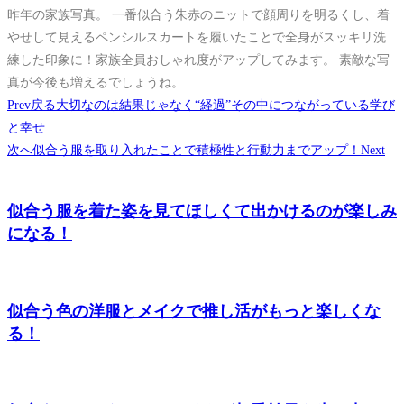
昨年の家族写真。 一番似合う朱赤のニットで顔周りを明るくし、着
やせして見えるペンシルスカートを履いたことで全身がスッキリ洗
練した印象に！家族全員おしゃれ度がアップしてみます。 素敵な写
真が今後も増えるでしょうね。
Prev
戻る
大切なのは結果じゃなく“経過”その中につながっている学び
と幸せ
次へ
似合う服を取り入れたことで積極性と行動力までアップ！
Next
似合う服を着た姿を見てほしくて出かけるのが楽しみ
になる！
似合う色の洋服とメイクで推し活がもっと楽しくな
る！