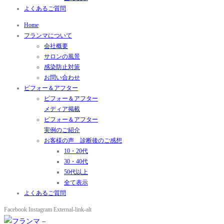
よくあるご質問
Home
フランマについて
会社概要
サロンの風景
感染防止対策
お問い合わせ
ビフォー＆アフター
ビフォー＆アフター
メディア掲載
ビフォー＆アフター
実例のご紹介
お客様の声 診断後のご感想
10・20代
30・40代
50代以上
全て表示
よくあるご質問
Facebook
Instagram
External-link-alt