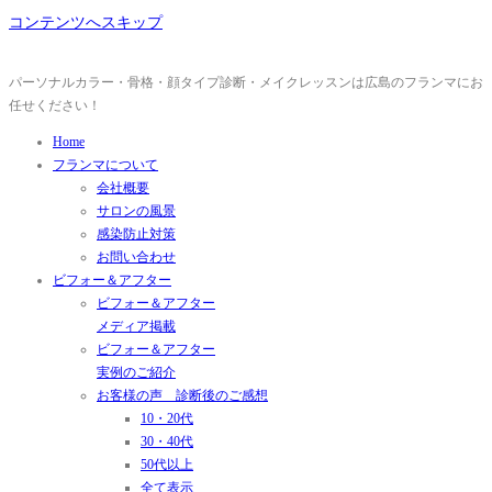
コンテンツへスキップ
パーソナルカラー・骨格・顔タイプ診断・メイクレッスンは広島のフランマにお
任せください！
Home
フランマについて
会社概要
サロンの風景
感染防止対策
お問い合わせ
ビフォー＆アフター
ビフォー＆アフター
メディア掲載
ビフォー＆アフター
実例のご紹介
お客様の声 診断後のご感想
10・20代
30・40代
50代以上
全て表示