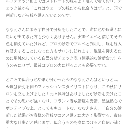
ルフチェック前まではストレートの服をよく選んで着ており、チ
ェック後から「これはウェーブの服だから似合うはず」と、頭で
判断しながら服を選んでいたのです。
ななえさんに限らず自分で分析をしたことで、逆に色や服選ぶに
迷いが出てきた方も少なくありません。実際イエベと信じてその
色を揃えていたけれど、プロの診断でブルベと判明し、服を総入
れ替えすることになった方もサロンに訪れます。混乱を抑えるた
めに単純化している自己分析チェック表（簡易的な診断含む）を
うのみにせず、最後はプロの力に頼ることも必要ですね。
ところで似合う色や形が分かった今のななえさんはというと…。
今度は伝える側のファッションスタイリストになり、この秋にサ
ロンを立ち上げました！元々興味はありましたが診断を受けたこ
とでその思いが強くなり、フランマ養成講座を受講。勉強熱心で
ポジティブな上、とってもキュートな、ななえさん。「自分の診
断した結果がお客様の洋服やコスメ選ぶに大きく影響する、責任
重大な仕事だと感じます。似合うものを身につけると自信が沸く