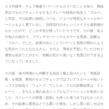
２０代後半、ウェブ検索でパーソナルカラーのことを知り、興味
本位でセルフチェックをするとグレーや紺色が似合う「ブルベ」
と判定。その結果に納得しつつも、イエベが得意なキャメルやベ
ージュもよく着ているし、当時流行のオレンジメイクも違和感が
なかったので、どこか不安が残っていたそうです。その後、友人
や知人の紹介で、フランマでパーソナルカラーを受講。診断は
「ブルベ」でした。結果が出たことでパーッと視界が晴れたよう
な気分だったとななえさん。その上、薄色を予想していたけれど
濃色も似合うと分かり、色幅が拡がり迷いなく色選びができるよ
うになっていきました。
その後、体の特徴から判断する似合う服も知りたいと「骨格診
断」を受講。事前のセルフチェックではフレアスカートや短いト
ップスが似合う「ウェーブ」でしたが、プロの診断結果は「スト
レート」。きちんと感のあるシンプルなファッションが似合いま
した。ストレートの特徴（筋肉）を持った体つきではなかったた
め、その結果に最初はとても驚いた彼女。しかし思い起こせばセ