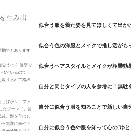
を生み出
似合う服を着た姿を見てほしくて出か
似合う色の洋服とメイクで推し活がも
時期でもあります
似合うの？ 髪型で
似合うヘアスタイルとメイクが相乗効
われているので、
も取り入れて格段
自分と同じタイプの人を参考に！無駄
たちばかり。ファ
自分に似合う服を知ることで新しい自
したジーンズ、髪
職後、髪を伸ばし
から無難に黒やベ
自分に似合う色や服を知って心の“ゆと
カラー診断を目の