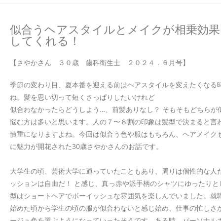
似合うヘアスタイルとメイクが相乗効果
してくれる！
【さやかさん ３０歳 歯科衛生士 ２０２４．６月号】
季節の変わり目、夏本番を迎える前はヘアスタイルを変えたくなる
ね。髪を思い切って短くさっぱりしたいけれど
似合わなかったらどうしよう…、前髪ありなし？ そもそもどちらが
悩む方は多いと思います。人の７〜８割の印象は髪型で決まると言
慎重になりますよね。今回は似合う色や服はもちろん、ヘアメイク
に魅力が開花された30歳さやかさんのお話です。
大学生の頃、芸術大学に通っていたこともあり、周りは個性的な人
ッションは自由だ！ と感じ、真っ赤や派手柄のシャツにゆったりと
型はショートヘアでボーイッシュな雰囲気を楽しんでいました。就
始めた頃から学生の頃の服が似合わないと感じ始め、仕事の忙しさ
ージュ色を選ぶようになっていったそうです。ある時、パーソナル