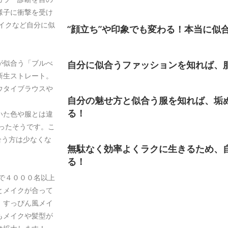
様子に衝撃を受け
イクなど自分に似
“顔立ち”や印象でも変わる！本当に似
が似合う「ブルべ
自分に似合うファッションを知れば、
新生ストレート。
ウタイブラウスや
自分の魅せ方と似合う服を知れば、垢
る！
いた色や服とは違
ったそうです。こ
合う方は少なくな
無駄なく効率よくラクに生きるため、
る！
で４０００名以上
とメイクが合って
、すっぴん風メイ
もメイクや髪型が