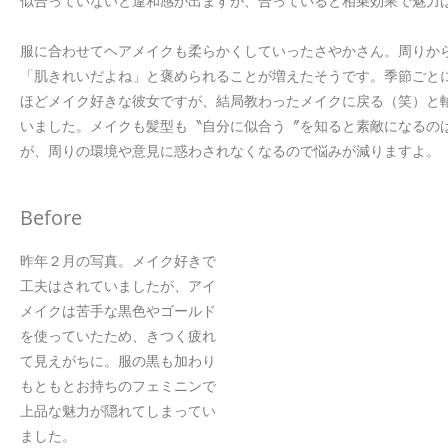
似合っていないと違和感が出ますが、合っていると相乗効果で魅力
服に合わせてヘアメイクも柔らかくしていったさやかさん。周りか
「肌きれいだよね」と褒められることが増えたそうです。季節ごと
ほどメイク好きな彼女ですが、結局教わったメイクに戻る（笑）と
いました。メイクも髪型も〝自分に似合う〞を知ると素敵になるの
が、周りの環境や意見に惑わされなくなるので悩みが減りますよ。
Before
昨年２月の写真。メイク好きで
工夫はされていましたが、アイ
メイクは苦手な黒色やゴールド
を使っていたため、きつく疲れ
て見えがちに。服の黒も加わり
もともとお持ちのフェミニンで
上品な魅力が隠れてしまってい
ました。