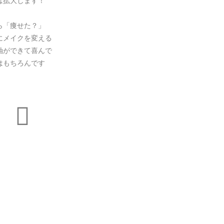
は拡大します！
ら「痩せた？」
にメイクを変える
軸ができて喜んで
はもちろんです