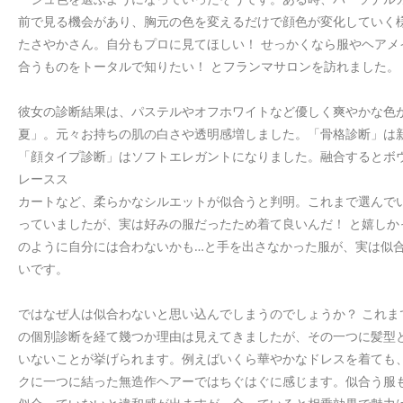
前で見る機会があり、胸元の色を変えるだけで顔色が変化していく
たさやかさん。自分もプロに見てほしい！ せっかくなら服やヘアメ
合うものをトータルで知りたい！ とフランマサロンを訪れました。
彼女の診断結果は、パステルやオフホワイトなど優しく爽やかな色
夏」。元々お持ちの肌の白さや透明感増しました。「骨格診断」は
「顔タイプ診断」はソフトエレガントになりました。融合するとボ
レースス
カートなど、柔らかなシルエットが似合うと判明。これまで選んで
っていましたが、実は好みの服だったため着て良いんだ！ と嬉しか
のように自分には合わないかも…と手を出さなかった服が、実は似
いです。
ではなぜ人は似合わないと思い込んでしまうのでしょうか？ これま
の個別診断を経て幾つか理由は見えてきましたが、その一つに髪型
いないことが挙げられます。例えばいくら華やかなドレスを着ても
クに一つに結った無造作ヘアーではちぐはぐに感じます。似合う服