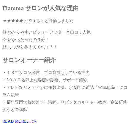
Flamma サロンが人気な理由
★
★
★
★
★
5 のうち 5 と評価しました
◎ わかりやすいビフォーアフターと⼝コミ⼈気
◎ 駅からたったの３分！
◎ しっかり教えてくれそう！
サロンオーナー紹介
・１８年サロン経営、プロ育成もしている実力
・5０００名以上お客様の診断、サポート経験
・テレビなどメディアに多数出演、定期的に雑誌「Wink広島」にコ
ラム執筆
・長年専門学校のカラー講師、リビングカルチャー教室、企業研修
会などで講師
READ MORE… ≫