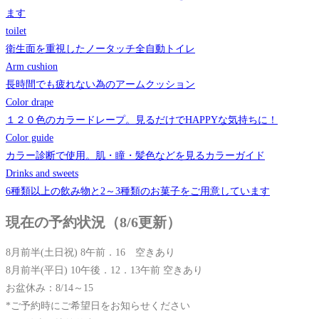
ます
toilet
衛生面を重視したノータッチ全自動トイレ
Arm cushion
長時間でも疲れない為のアームクッション
Color drape
１２０色のカラードレープ。見るだけでHAPPYな気持ちに！
Color guide
カラー診断で使用。肌・瞳・髪色などを見るカラーガイド
Drinks and sweets
6種類以上の飲み物と2～3種類のお菓子をご用意しています
現在の予約状況（8/6更新）
8月前半(土日祝) 8午前．16 空きあり
8月前半(平日) 10午後．12．13午前 空きあり
お盆休み：8/14～15
*ご予約時にご希望日をお知らせください