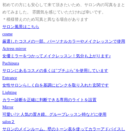
初めての方にも安心して来て頂きたいため、サロン内の写真をまと
めてみました。 雰囲気を感じていただければ幸いです。
＊模様替えのため写真と異なる場合があります
サロン風景はこちら
cosme
厳選したコスメの一部。パーソナルカラーやメイクレッスンで使用
Actress mirror
女優ミラーをつかってメイクレッスン！気分も上がります♪
Puchipura
サロンにあるコスメの多くは"プチぷら"を使用しています
Entrance
女性サロンらしく白を基調にピンクを取り入れた玄関です
Lighting
カラー診断を正確に判断できる専用のライトを設置
Mirror
可愛い?と人気の置き鏡。グループレッスン時などに使用
salon２
サロンのメインルーム。壁のトーン表を使ってカラーアドバイスし