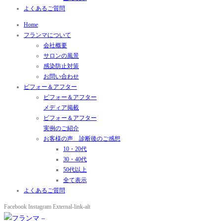
よくあるご質問
Home
フランマについて
会社概要
サロンの風景
感染防止対策
お問い合わせ
ビフォー＆アフター
ビフォー＆アフター
メディア掲載
ビフォー＆アフター
実例のご紹介
お客様の声 診断後のご感想
10・20代
30・40代
50代以上
全て表示
よくあるご質問
Facebook
Instagram
External-link-alt