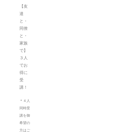
【友
達
と・
同僚
と・
家族
で】
３人
でお
得に
受
講！
＊４人
同時受
講を御
希望の
方はご