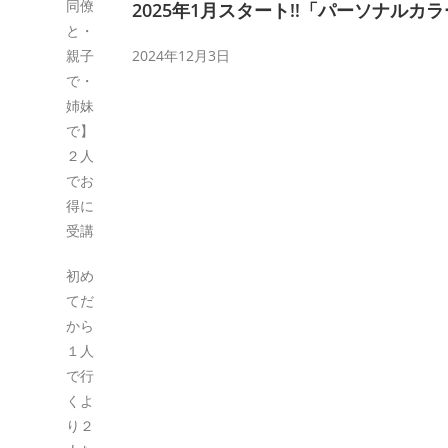
同僚
2025年1月スタート‼「パーソナルカ
と・
親子
2024年12月3日
で・
姉妹
で】
２人
でお
得に
受講
初め
てだ
から
１人
で行
くよ
り２