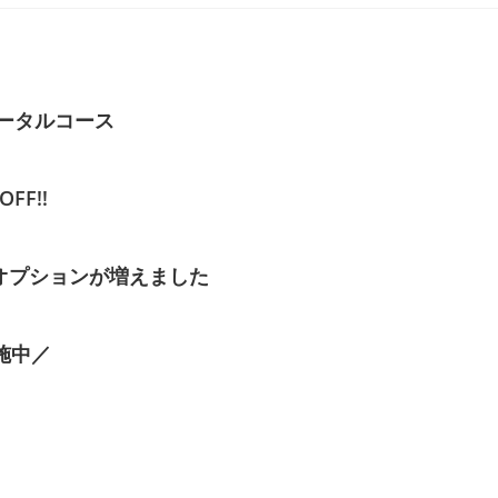
ータルコース
FF‼
オプションが増えました
施中／