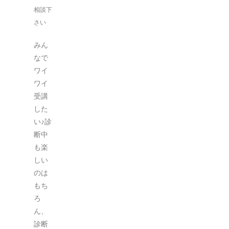
相談下
さい
みん
なで
ワイ
ワイ
受講
した
い♪診
断中
も楽
しい
のは
もち
ろ
ん、
診断