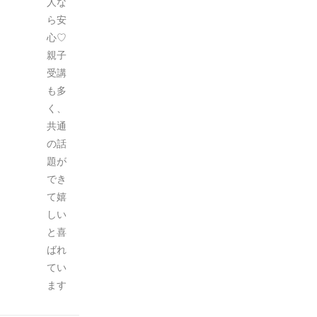
人な
ら安
心♡
親子
受講
も多
く、
共通
の話
題が
でき
て嬉
しい
と喜
ばれ
てい
ます