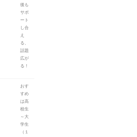
後も
サポ
ート
し合
え
る、
話題
広が
る！
おす
すめ
は高
校生
～大
学生
（１