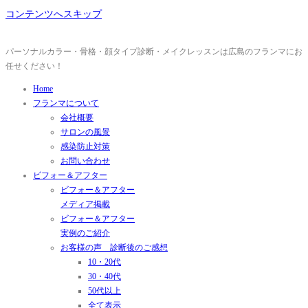
コンテンツへスキップ
パーソナルカラー・骨格・顔タイプ診断・メイクレッスンは広島のフランマにお
任せください！
Home
フランマについて
会社概要
サロンの風景
感染防止対策
お問い合わせ
ビフォー＆アフター
ビフォー＆アフター
メディア掲載
ビフォー＆アフター
実例のご紹介
お客様の声 診断後のご感想
10・20代
30・40代
50代以上
全て表示