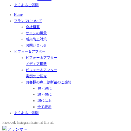
よくあるご質問
Home
フランマについて
会社概要
サロンの風景
感染防止対策
お問い合わせ
ビフォー＆アフター
ビフォー＆アフター
メディア掲載
ビフォー＆アフター
実例のご紹介
お客様の声 診断後のご感想
10・20代
30・40代
50代以上
全て表示
よくあるご質問
Facebook
Instagram
External-link-alt