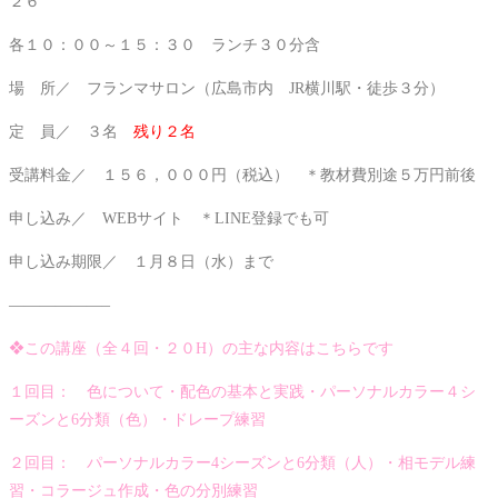
２６
各１０：００～１５：３０ ランチ３０分含
場 所／ フランマサロン（広島市内 JR横川駅・徒歩３分）
定 員／ ３名
残り２名
受講料金／ １５６，０００円（税込） ＊教材費別途５万円前後
申し込み／ WEBサイト ＊LINE登録でも可
申し込み期限／ １月８日（水）まで
——————–
❖この講座（全４回・２０H）の主な内容はこちらです
１回目： 色について・配色の基本と実践・パーソナルカラー４シ
ーズンと6分類（色）・ドレープ練習
２回目： パーソナルカラー4シーズンと6分類（人）・相モデル練
習・コラージュ作成・色の分別練習