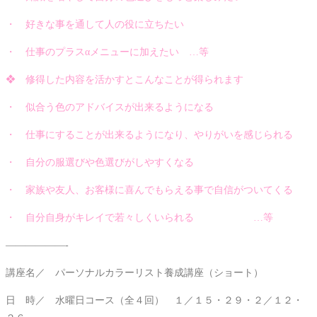
・ 好きな事を通して人の役に立ちたい
・ 仕事のプラスαメニューに加えたい …等
❖ 修得した内容を活かすとこんなことが得られます
・ 似合う色のアドバイスが出来るようになる
・ 仕事にすることが出来るようになり、やりがいを感じられる
・ 自分の服選びや色選びがしやすくなる
・ 家族や友人、お客様に喜んでもらえる事で自信がついてくる
・ 自分自身が
キレイで若々しくいられる …等
——————-
講座名／ パーソナルカラーリスト養成講座（ショート）
日 時／ 水曜日コース（全４回） １／１５・２９・２／１２・