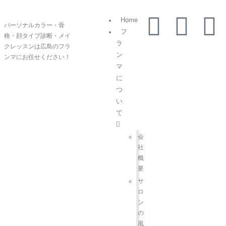
Home
パーソナルカラー・骨
フ
格・顔タイプ診断・メイ
ラ
クレッスンは広島のフラ
ン
ンマにお任せください！
マ
に
つ
い
て
会
社
概
要
サ
ロ
ン
の
風