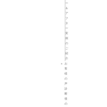
ー
＆
ア
フ
タ
ー
実
例
の
ご
紹
介
お
客
様
の
声
診
断
後
の