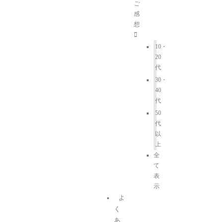
ご
感
想
10・
20
代
30・
40
代
50
代
以
上
全
て
表
示
よ
く
あ