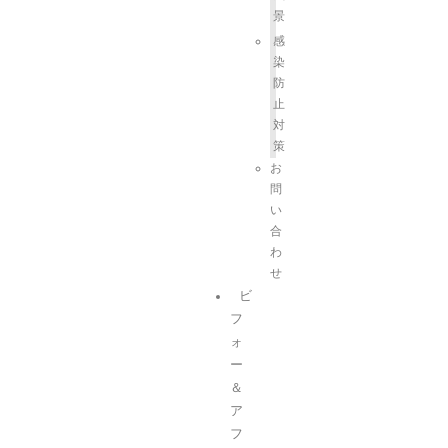
景
感
染
防
止
対
策
お
問
い
合
わ
せ
ビ
フ
ォ
ー
＆
ア
フ