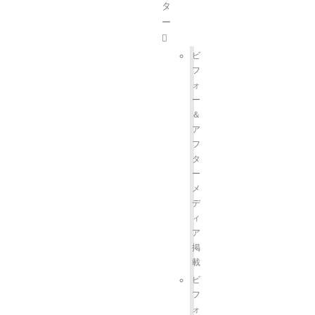
タ
ー
ビ
フ
ォ
ー
＆
ア
フ
タ
ー
メ
デ
ィ
ア
掲
載
ビ
フ
ォ