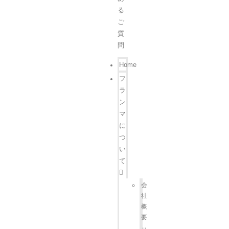
る
ご
質
問
Home
フ
ラ
ン
マ
に
つ
い
て
会
社
概
要