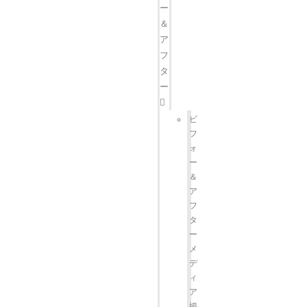
ー
＆
ア
フ
タ
ー
ビ
フ
ォ
ー
＆
ア
フ
タ
ー
メ
デ
ィ
ア
掲