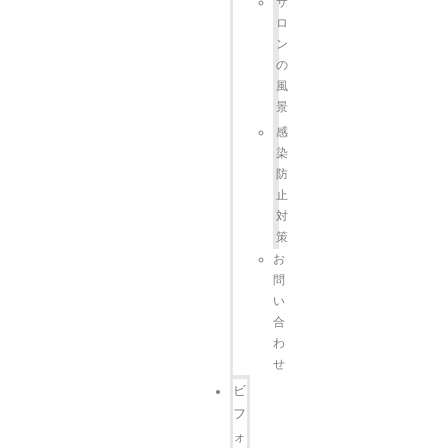
サ
ロ
ン
の
風
景
感
染
防
止
対
策
お
問
い
合
わ
せ
ビ
フ
ォ