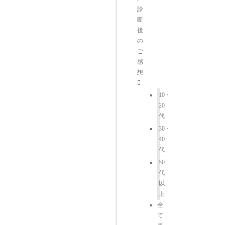
診
断
後
の
ご
感
想
10・
20
代
30・
40
代
50
代
以
上
全
て