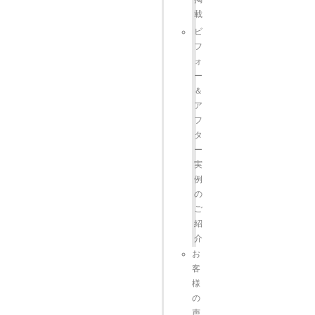
載
ビ
フ
ォ
ー
＆
ア
フ
タ
ー
実
例
の
ご
紹
介
お
客
様
の
声