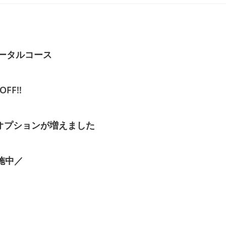
ータルコース
FF‼
オプションが増えました
施中／