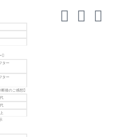
ー
フター
フター
診断後のご感想
0代
0代
以上
示