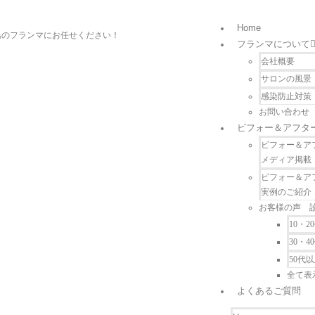
Home
島のフランマにお任せください！
フランマについて
会社概要
サロンの風景
感染防止対策
お問い合わせ
ビフォー＆アフタ
ビフォー＆ア
メディア掲載
ビフォー＆ア
実例のご紹介
お客様の声 
10・2
30・4
50代
全て表
よくあるご質問