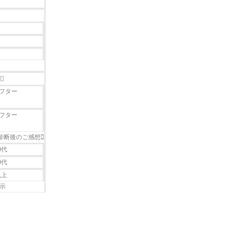
フター
フター
診断後のご感想
0代
0代
以上
示