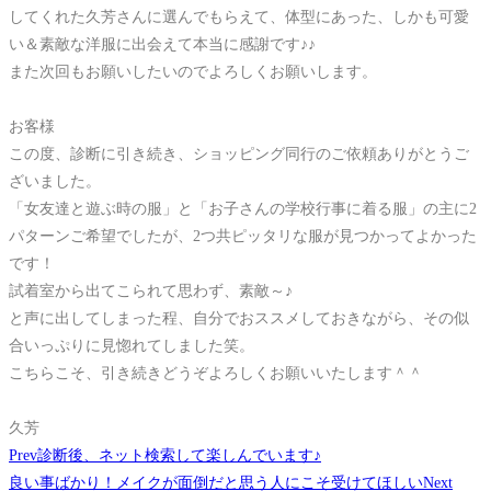
してくれた久芳さんに選んでもらえて、体型にあった、しかも可愛
い＆素敵な洋服に出会えて本当に感謝です♪♪
また次回もお願いしたいのでよろしくお願いします。
お客様
この度、診断に引き続き、ショッピング同行のご依頼ありがとうご
ざいました。
「女友達と遊ぶ時の服」と「お子さんの学校行事に着る服」の主に2
パターンご希望でしたが、2つ共ピッタリな服が見つかってよかった
です！
試着室から出てこられて思わず、素敵～♪
と声に出してしまった程、自分でおススメしておきながら、その似
合いっぷりに見惚れてしました笑。
こちらこそ、引き続きどうぞよろしくお願いいたします＾＾
久芳
Prev
診断後、ネット検索して楽しんでいます♪
良い事ばかり！メイクが面倒だと思う人にこそ受けてほしい
Next