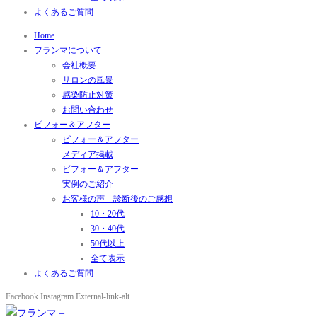
よくあるご質問
Home
フランマについて
会社概要
サロンの風景
感染防止対策
お問い合わせ
ビフォー＆アフター
ビフォー＆アフター
メディア掲載
ビフォー＆アフター
実例のご紹介
お客様の声 診断後のご感想
10・20代
30・40代
50代以上
全て表示
よくあるご質問
Facebook
Instagram
External-link-alt