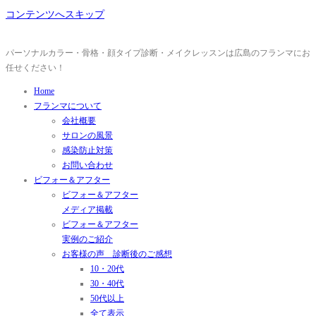
コンテンツへスキップ
パーソナルカラー・骨格・顔タイプ診断・メイクレッスンは広島のフランマにお
任せください！
Home
フランマについて
会社概要
サロンの風景
感染防止対策
お問い合わせ
ビフォー＆アフター
ビフォー＆アフター
メディア掲載
ビフォー＆アフター
実例のご紹介
お客様の声 診断後のご感想
10・20代
30・40代
50代以上
全て表示