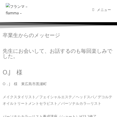
メニュー
卒業生からのメッセージ
先生にお会いして、お話するのも毎回楽しみで
した。
O.J 様
O．J 様 東広島市黒瀬町
メイクスタイリスト／フェイシャルエステ／ヘッドスパ／デコルテ
オイルトリートメントセラピスト／パーソナルカラ―リスト
パーソナルカラ―リスト養成講座（ショート）H23.2修了