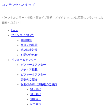
コンテンツへスキップ
パーソナルカラー・骨格・顔タイプ診断・メイクレッスンは広島のフランマにお
任せください！
Home
フランマについて
会社概要
サロンの風景
感染防止対策
お問い合わせ
ビフォー＆アフター
ビフォー＆アフター
メディア掲載
ビフォー＆アフター
実例のご紹介
お客様の声 診断後のご感想
10・20代
30・40代
50代以上
全て表示