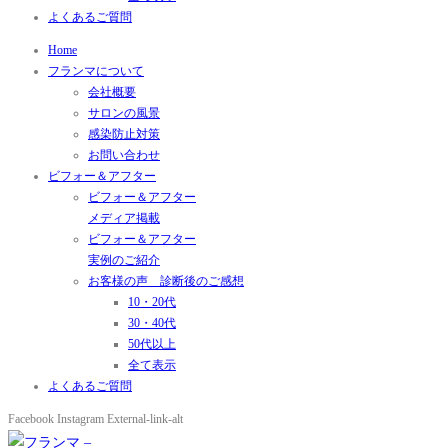
よくあるご質問
Home
フランマについて
会社概要
サロンの風景
感染防止対策
お問い合わせ
ビフォー＆アフター
ビフォー＆アフター
メディア掲載
ビフォー＆アフター
実例のご紹介
お客様の声 診断後のご感想
10・20代
30・40代
50代以上
全て表示
よくあるご質問
Facebook
Instagram
External-link-alt