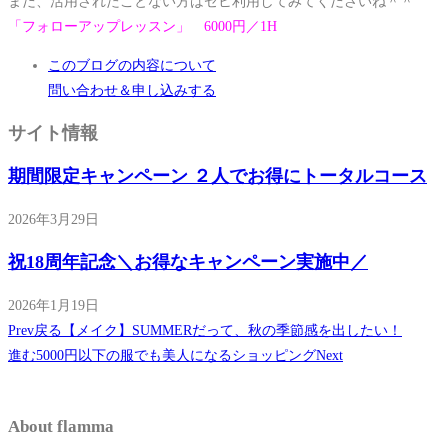
まだ、活用されたことない方はゼヒ利用してみてくださいね＾＾
「フォローアップレッスン」 6000円／1H
このブログの内容について
問い合わせ＆申し込みする
サイト情報
期間限定キャンペーン ２人でお得にトータルコース
2026年3月29日
祝18周年記念＼お得なキャンペーン実施中／
2026年1月19日
Prev
戻る
【メイク】SUMMERだって、秋の季節感を出したい！
進む
5000円以下の服でも美人になるショッピング
Next
About flamma