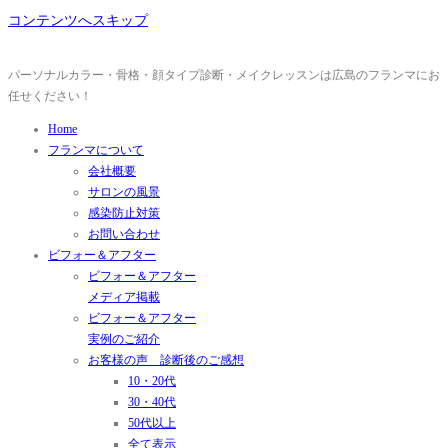
コンテンツへスキップ
パーソナルカラー・骨格・顔タイプ診断・メイクレッスンは広島のフランマにお
任せください！
Home
フランマについて
会社概要
サロンの風景
感染防止対策
お問い合わせ
ビフォー＆アフター
ビフォー＆アフター
メディア掲載
ビフォー＆アフター
実例のご紹介
お客様の声 診断後のご感想
10・20代
30・40代
50代以上
全て表示