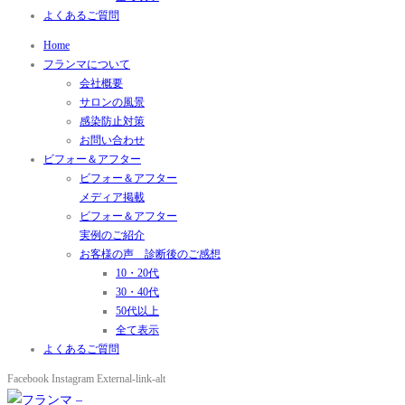
よくあるご質問
Home
フランマについて
会社概要
サロンの風景
感染防止対策
お問い合わせ
ビフォー＆アフター
ビフォー＆アフター
メディア掲載
ビフォー＆アフター
実例のご紹介
お客様の声 診断後のご感想
10・20代
30・40代
50代以上
全て表示
よくあるご質問
Facebook
Instagram
External-link-alt